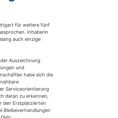
e
tgart für weitere fünf
gesprochen. Inhaberin
islang auch einzige
 der Auszeichnung
dlungen und
schaftler habe sich die
 nahbare
er Serviceorientierung
uch daran zu erkennen,
r den Erstplatzierten
bei Bleibeverhandlungen
r DHV.