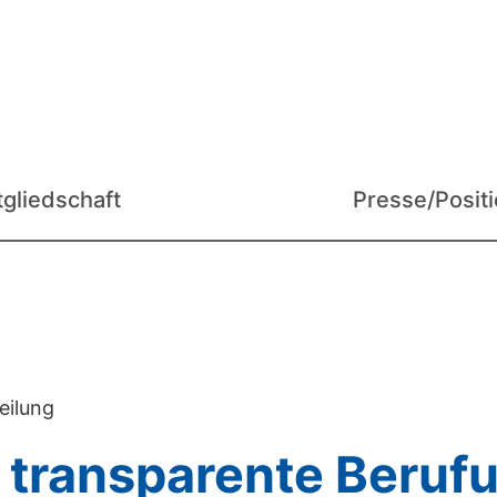
tgliedschaft
Presse/Posit
eilung
d transparente Beruf