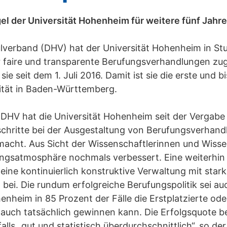
el der Universität Hohenheim für weitere fünf Jahr
erband (DHV) hat der Universität Hohenheim in Stut
ür faire und transparente Berufungsverhandlungen zu
ie seit dem 1. Juli 2016. Damit ist sie die erste und b
ität in Baden-Württemberg.
DHV hat die Universität Hohenheim seit der Vergabe
schritte bei der Ausgestaltung von Berufungsverhan
acht. Aus Sicht der Wissenschaftlerinnen und Wissen
ngsatmosphäre nochmals verbessert. Eine weiterhin
eine kontinuierlich konstruktive Verwaltung mit stark
bei. Die rundum erfolgreiche Berufungspolitik sei a
enheim in 85 Prozent der Fälle die Erstplatzierte ode
e auch tatsächlich gewinnen kann. Die Erfolgsquote 
alls „gut und statistisch überdurchschnittlich“, so de