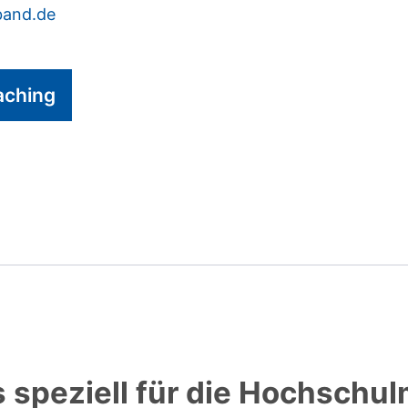
band.de
aching
speziell für die Hochschul