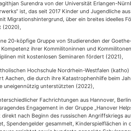
agithjan Surendra von der Universität Erlangen-Nürn
rwerks“ ist, das seit 2017 Kinder und Jugendliche a
mit Migrationshintergrund, über ein breites ideelles 
t (2020),
ine 20-köpfige Gruppe von Studierenden der Goethe-
le Kompetenz ihrer Kommilitoninnen und Kommilitonen
plinen mit kostenlosen Seminaren fördert (2021),
Katholischen Hochschule Nordrhein-Westfalen (katho
t Aachen, die durch ihre Katastrophenhilfe beim Ja
ne uneigennützig unterstützten (2022),
nterschiedlicher Fachrichtungen aus Hannover, Berli
sragendes Engagement in der Gruppe „Hanover Helps 
direkt nach Beginn des russischen Angriffskriegs au
tet, Spendengelder gesammelt, Kinderspielflächen in