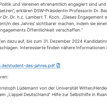
Politik und Vereinen ehrenamtlich engagiert sind und 
etzen“, erklären DSW-Präsidentin Professorin Dr. Be
r Dr. Dr. h.c. Lambert T. Koch. „Dieses Engagement
nt/in des Jahres’ sichtbarer machen, indem sie eine
Engagements Öffentlichkeit verschaffen.“
ufen dazu auf, bis zum 31. Dezember 2024 Kandidati
chlagen. Interessierte finden nähere Informationen
de/student-des-jahres.pdf
aren:
Christoph Lüdemann von der Universität Witten/Herde
in „L‘appel Deutschland“ Hilfe zur Selbsthilfe in Rua