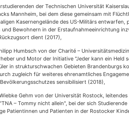
urstudierenden der Technischen Universität Kaisersl
racks Mannheim, bei dem diese gemeinsam mit Flüchtl
aligen Kasernengelände des US-Militärs entwarfen, p
und Bewohnern in der Erstaufnahmeeinrichtung inz
ückzugsort dient (2017),
hilipp Humbsch von der Charité – Universitätsmedizin
rheber und Motor der Initiative "Jeder kann ein Held se
er in strukturschwachen Gebieten Brandenburgs kost
durch zugleich für weiteres ehrenamtliches Engagement
 Bevölkerungsschutzes sensibilisiert (2018),
 Wiebke Gehm von der Universität Rostock, leitendes 
 "TNA – Tommy nicht allein", bei der sich Studierende s
tige Patientinnen und Patienten in der Rostocker Kin