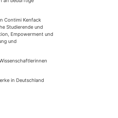
 an bedürftige
n Contimi Kenfack
sche Studierende und
cation, Empowerment und
ung und
 Wissenschaftlerinnen
erke in Deutschland