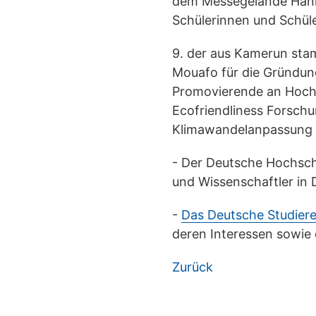
dem Messegelände Hanno
Schülerinnen und Schüle
9. der aus Kamerun st
Mouafo für die Gründung 
Promovierende an Hochsc
Ecofriendliness Forsc
Klimawandelanpassung 
- Der Deutsche Hochsch
und Wissenschaftler in 
-
Das Deutsche Studie
deren Interessen sowie 
Zurück