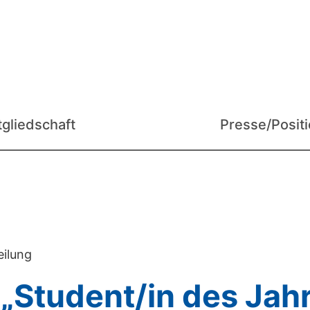
tgliedschaft
Presse/Posit
eilung
 „Student/in des Jah