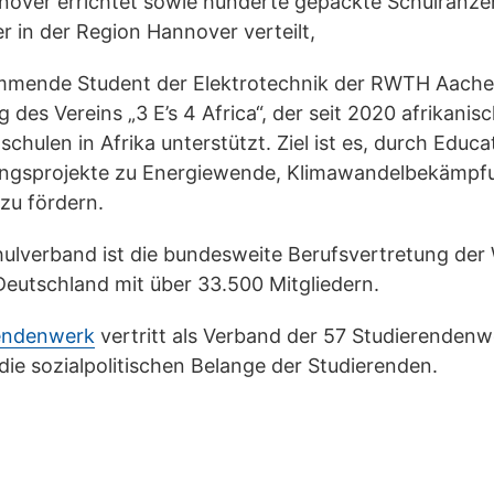
ver errichtet sowie hunderte gepackte Schulranzen
r in der Region Hannover verteilt,
ammende Student der Elektrotechnik der RWTH Aache
des Vereins „3 E’s 4 Africa“, der seit 2020 afrikani
hulen in Afrika unterstützt. Ziel ist es, durch Edu
hungsprojekte zu Energiewende, Klimawandelbekämpf
zu fördern.
ulverband ist die bundesweite Berufsvertretung der
Deutschland mit über 33.500 Mitgliedern.
rendenwerk
vertritt als Verband der 57 Studierendenw
die sozialpolitischen Belange der Studierenden.