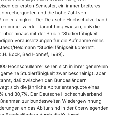
sen der ersten Semester, ein immer breiteres
bbrecherquoten und die hohe Zahl von
 Studierfähigkeit. Der Deutsche Hochschulverband
ten immer wieder darauf hingewiesen, daß die
arüber hinaus mit der Studie "Studierfähigkeit
endigen Voraussetzungen für die Aufnahme eines
staedt/Heldmann "Studierfähigkeit konkret",
K.H. Bock, Bad Honnef, 1989).
0 Hochschullehrer sehen sich in ihrer generellen
llgemeine Studierfähigkeit zwar bescheinigt, aber
erkannt, daß zwischen den Bundesländern
egt sich die jährliche Abiturientenquote eines
,8% und 30,7%. Der Deutsche Hochschulverband
e Maßnahmen zur bundesweiten Wiedergewinnung
orderungen an das Abitur sind in der überwiegenden
en Bundesländern durch die Kultusmi