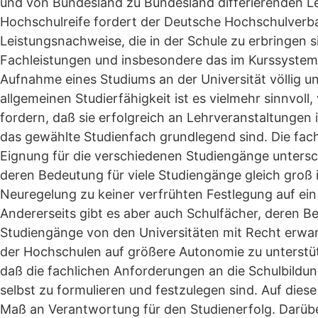
und von Bundesland zu Bundesland differierenden L
Hochschulreife fordert der Deutsche Hochschulverba
Leistungsnachweise, die in der Schule zu erbringen si
Fachleistungen und insbesondere das im Kurssystem
Aufnahme eines Studiums an der Universität völlig un
allgemeinen Studierfähigkeit ist es vielmehr sinnvo
fordern, daß sie erfolgreich an Lehrveranstaltungen 
das gewählte Studienfach grundlegend sind. Die fach
Eignung für die verschiedenen Studiengänge untersch
deren Bedeutung für viele Studiengänge gleich groß i
Neuregelung zu keiner verfrühten Festlegung auf e
Andererseits gibt es aber auch Schulfächer, deren B
Studiengänge von den Universitäten mit Recht erwa
der Hochschulen auf größere Autonomie zu unterstü
daß die fachlichen Anforderungen an die Schulbildung
selbst zu formulieren und festzulegen sind. Auf die
Maß an Verantwortung für den Studienerfolg. Darüber