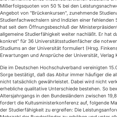
Mißerfolgsquoten von 50 % bei den Leistungsnachwei
Angebot von "Brückenkursen", zunehmende Studiena
Studienfachwechslern sind Indizien einer fehlenden
hat seit dem Öffnungsbeschluß der Ministerpräsiden
allgemeine Studierfähigkeit weiter nachläßt. Er hat d
konkret" für 36 Universitätsstudienfächer die notw
Studiums an der Universität formuliert (Hrsg. Finken
Erwartungen und Ansprüche der Universität, Verlag 
Die im Deutschen Hochschulverband vereinigten 15.00
Sorge bestätigt, daß das Abitur immer häufiger die a
nicht tatsächlich gewährleistet. Dabei wird nicht v
erhebliche qualitative Unterschiede bestehen. So bew
Altersjahrgangs in den Bundesländern zwischen 19
fordert die Kultusministerkonferenz auf, folgend
der Studierfähigkeit zu ergreifen: Die Leistungsanf
Mehrzahl der Bundesländer zu erhöhen und unter all