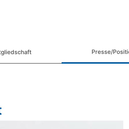
Presse/Posit
tgliedschaft
t