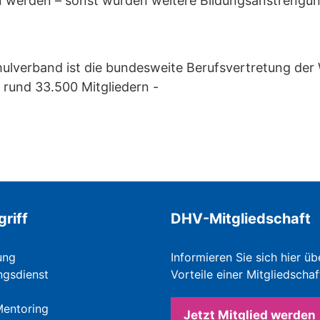
 werden – sonst würden weitere Bildungsanstrengun
ulverband ist die bundesweite Berufsvertretung der
 rund 33.500 Mitgliedern -
griff
DHV-Mitgliedschaft
ung
Informieren Sie sich hier üb
ngsdienst
Vorteile einer Mitgliedschaf
Mentoring
Jetzt Mitglied werden