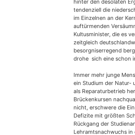
hinter den desolaten E
tendenziell die nieders
im Einzelnen an der Ker
auftürmenden Versäumnis
Kultusminister, die es v
zeitgleich deutschland
besorgniserregend berga
drohe sich eine schon 
Immer mehr junge Mensc
ein Studium der Natur-
als Reparaturbetrieb he
Brückenkursen nachquali
nicht, erschwere die Ei
Defizite mit größten Sc
Rückgang der Studienan
Lehramtsnachwuchs in d