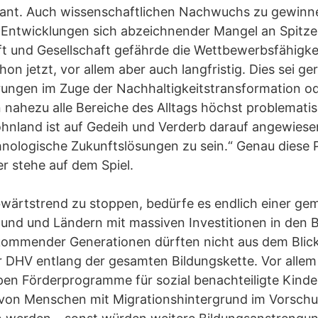
atant. Auch wissenschaftlichen Nachwuchs zu gewinne
 Entwicklungen sich abzeichnender Mangel an Spitze
t und Gesellschaft gefährde die Wettbewerbsfähigke
on jetzt, vor allem aber auch langfristig. Dies sei g
ungen im Zuge der Nachhaltigkeitstransformation o
in nahezu alle Bereiche des Alltags höchst problemati
ohnland ist auf Gedeih und Verderb darauf angewiese
nologische Zukunftslösungen zu sein.“ Genau diese P
er stehe auf dem Spiel.
ärtstrend zu stoppen, bedürfe es endlich einer g
nd und Ländern mit massiven Investitionen in den B
mmender Generationen dürften nicht aus dem Blick
r DHV entlang der gesamten Bildungskette. Vor alle
en Förderprogramme für sozial benachteiligte Kinder
 von Menschen mit Migrationshintergrund im Vorschul