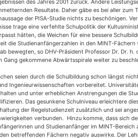
rgebnissen des Jahres 2001 zurück. Andere Leistung
chmetternden Resultate. Daher gäbe es bei aller zum T
naussage der PISA-Studie nichts zu beschönigen. Ver
se trage eine verfehlte Schulpolitik der Kultusminis
erpasst hätten, die Weichen für eine bessere Schulbild
weit die Studienanfängerzahlen in den MINT-Fächern 
b bewegten, so DHV-Präsident Professor Dr. Dr. h. 
in Gang gekommene Abwärtsspirale weiter zu beschl
hen seien durch die Schulbildung schon längst nich
 und Ingenieurwissenschaften vorbereitet. Universi
rhalten und unter erheblichen Anstrengungen die Stu
fizieren. Das gesunkene Schulniveau erleichtere di
nhaltung der Regelstudienzeit zusätzlich und sei ang
hwierigkeiten verbunden. Hinzu komme, dass sich der
fängerinnen und Studienanfänger im MINT-Bereich 
en betreffenden Fächern negativ auswirke. Der Lehr