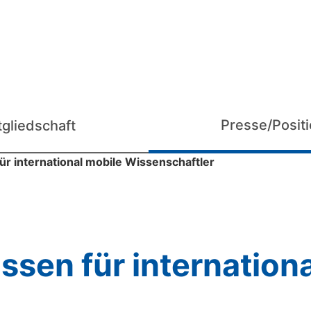
Presse/Posit
tgliedschaft
r international mobile Wissenschaftler
sen für internationa