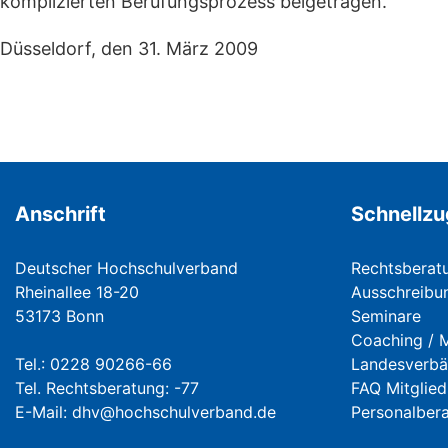
komplizierten Berufungsprozess beigetragen.
Düsseldorf, den 31. März 2009
Anschrift
Schnellzu
Deutscher Hochschulverband
Rechtsberat
Rheinallee 18-20
Ausschreibu
53173 Bonn
Seminare
Coaching / 
Tel.: 0228 90266-66
Landesverb
Tel. Rechtsberatung: -77
FAQ Mitglied
E-Mail:
dhv@hochschulverband.de
Personalber