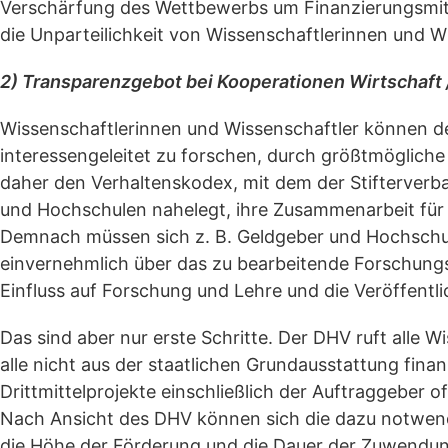
Verschärfung des Wettbewerbs um Finanzierungsmitte
die Unparteilichkeit von Wissenschaftlerinnen und W
2) Transparenzgebot bei Kooperationen Wirtschaft
Wissenschaftlerinnen und Wissenschaftler können de
interessengeleitet zu forschen, durch größtmöglic
daher den Verhaltenskodex, mit dem der Stifterver
und Hochschulen nahelegt, ihre Zusammenarbeit für d
Demnach müssen sich z. B. Geldgeber und Hochschule
einvernehmlich über das zu bearbeitende Forschungs
Einfluss auf Forschung und Lehre und die Veröffen
Das sind aber nur erste Schritte. Der DHV ruft alle 
alle nicht aus der staatlichen Grundausstattung fin
Drittmittelprojekte einschließlich der Auftraggeber o
Nach Ansicht des DHV können sich die dazu notwe
die Höhe der Förderung und die Dauer der Zuwendun